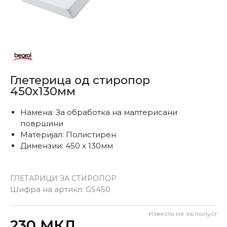
Глетерица од стиропор
450х130мм
Намена: За обработка на малтерисани
површини
Материјал: Полистирен
Димензии: 450 x 130мм
ГЛЕТАРИЦИ ЗА СТИРОПОР
Шифра на артикл:
GS450
Извести ме за попуст
Внеси количина
230
МКД