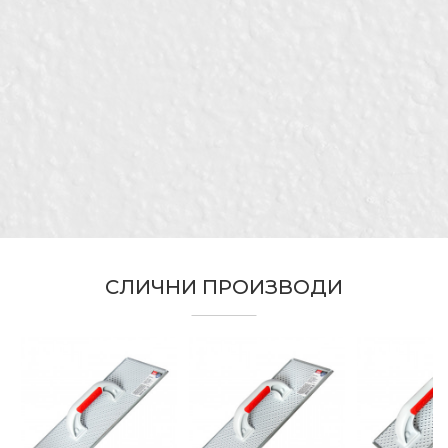
Kатегорија
Глетарици за стиропор
Бренд
Беорол
Е-меил
Димензија
450 x 130mm
Водоинсталатери, Гипсари,
Ѕидари, Изолатори,
Занает
Каменорезци, Керамичари,
Порака
Молери и фарбари,
Фасадери
Облик
Рамна
СЛИЧНИ ПРОИЗВОДИ
ИСПРАТИ