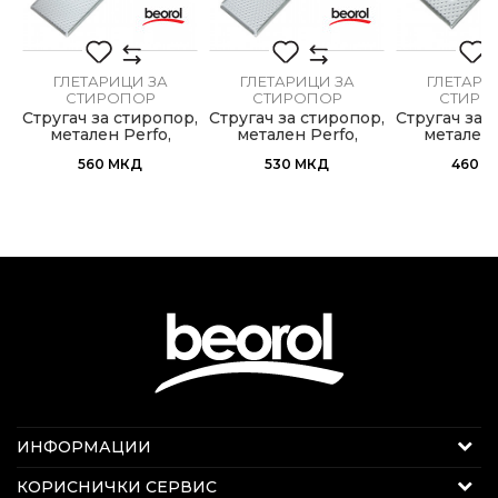
ГЛЕТАРИЦИ ЗА
ГЛЕТАРИЦИ ЗА
ГЛЕТАРИ
СТИРОПОР
СТИРОПОР
СТИРО
Стругач за стиропор,
Стругач за стиропор,
Стругач за 
метален Perfo,
метален Perfo,
метален 
400mm x 180mm
380mm x 160mm
270mm x
560
МКД
530
МКД
460
М
Интернет продажба
ИНФОРМАЦИИ
Е-меил:
beorolshop@beorol.mk
За нас
КОРИСНИЧКИ СЕРВИС
Телефон:
078 289 722