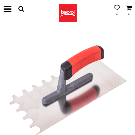
0
0
МОЖНОСТ
ЗА
БЕСПЛАТНА
ИСПОРАКА