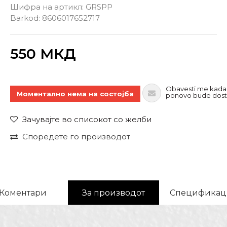
Шифра на артикл:
GRSPP
Barkod:
8606017652717
Внеси количина
550
МКД
Obavesti me kada
Моментално нема на состојба
ponovo bude dos
Зачувајте во списокот со желби
Споредете го производот
Коментари
За производот
Спецификац