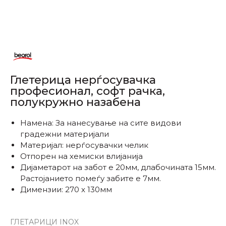
Глетерица нерѓосувачка
професионал, софт рачка,
полукружно назабена
Намена: За нанесување на сите видови
градежни материјали
Материјал: нерѓосувачки челик
Отпорен на хемиски влијанија
Дијаметарот на забот е 20мм, длабочината 15мм.
Растојанието помеѓу забите е 7мм.
Димензии: 270 x 130мм
ГЛЕТАРИЦИ INOX