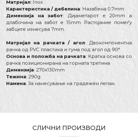
Матријал
: Inox
Карактеристика / дебелина
: Назабена 0.7mm
Димензија на забот
: Дијаметарот е 20mm а
длабочина на забот е 15mm. Растојание помеѓу
забците изнесува 7mm.
Матријал на рачката / агол
: Двокомпонентна
рачка од PVC пластика и гума под агол од 90°
Основа и положба на рачката
: Кратка основа со
рачка позиционирана на горната третина
Димензија
: 270x130mm
Тежина
: 290g
Намена
: За нанесување на градежен лепак.
Карактеристика
Вредност
Име/Прекар
Kатегорија
Глетарици inox
Бренд
Беорол
Е-меил
Димензија
СЛИЧНИ ПРОИЗВОДИ
270 x 130mm