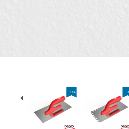
Карактеристика
Вре
Име/Прекар
Kатегорија
Глет
Бренд
Бео
Вод
Занает
и ф
Порака
Материјал
Нер
Рачка
Дрв
ИСПРАТИ
10
%
10