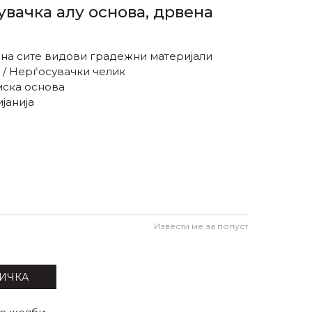
увачка алу основа, дрвена
 на сите видови градежни материјали
 / Нерѓосувачки челик
ска основа
јанија
Извести ме за попуст
ИЧКА