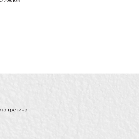
со желби
ата третина