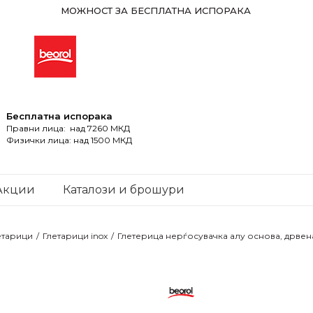
МОЖНОСТ ЗА БЕСПЛАТНА ИСПОРАКА
Бесплатна испорака
Правни лица: над 7260 МКД
Физички лица: над 1500 МКД
Акции
Каталози и брошури
етарици
Глетарици inox
Глетерица нерѓосувачка алу основа, дрвен