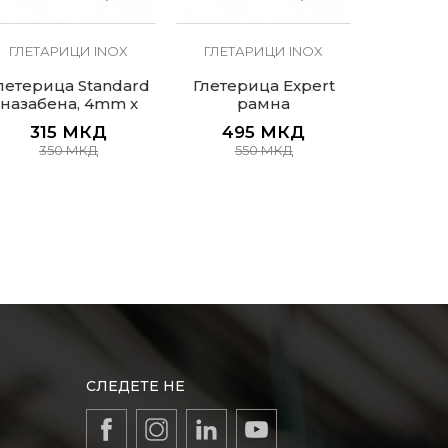
ГЛЕТАРИЦИ INOX
ГЛЕТАРИЦИ INOX
ГЛЕТА
летерица Standard
Глетерица Expert
Глетер
назабена, 4mm x
рамна
пол
4mm
на
315
МКД
495
МКД
61
350
МКД
550
МКД
СЛЕДЕТЕ НЕ