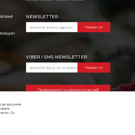
лаќање
NEWSLETTER
Најави се
амации
VIBER I SMS NEWSLETTER
Најави се
Превземете го каталогот во pdf
формат
ба да вршиме
зирале
етот. Со
.