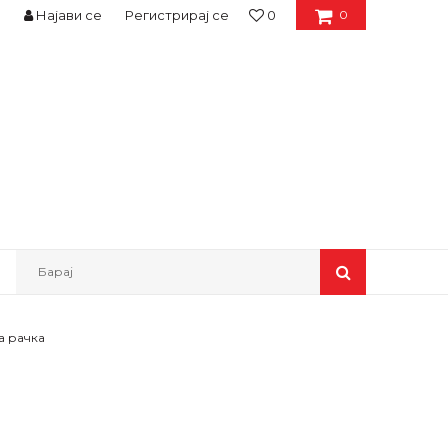
Најави се
Регистрирај се
0
0
Барај
а рачка