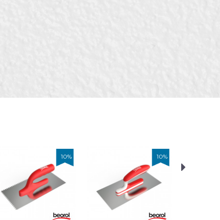
ци, Керамичари, Молери
10
%
10
%