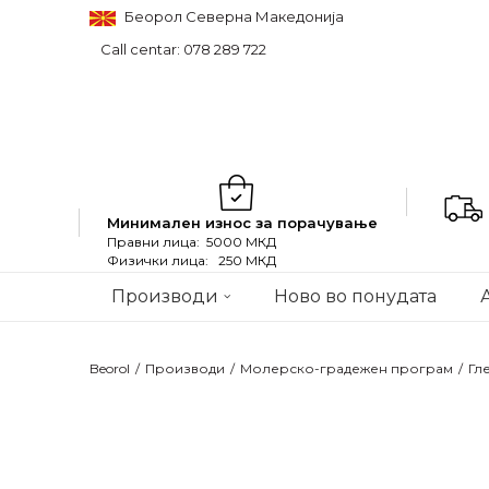
Беорол Северна Македонија
Call centar: 078 289 722
Минимален износ за порачување
Правни лица: 5000 МКД
Физички лица: 250 МКД
Производи
Ново во понудата
Beorol
Производи
Молерско-градежен програм
Гл