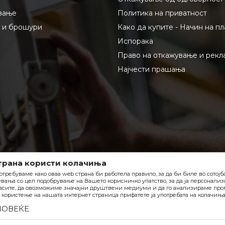
вање
Политика на приватност
и и брошури
Како да купите - Начин на п
Испорака
Право на откажување и рекл
Најчести прашања
трана користи колачиња
отребуваме како оваа web страна би работела правило, за да би биле во сотој
вања со цел подобрување на Вашето корисничко упатство, за да ја персонали
асите, да овозможиме значајни друштвени медиуми и да го анализираме пром
користење на нашата интернет страница прифатете ја употребата на колачиња
ПОВЕЌЕ