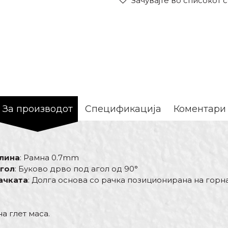
Зачувајте во списокот 
За производот
Спецификација
Коментари
елина
: Рамна 0.7mm
агол
: Буково дрво под агол од 90°
ачката
: Долга основа со рачка позиционирана на горн
на глет маса.