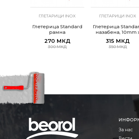
И INOX
ГЛЕТАРИЦИ INOX
ГЛЕТАРИЦИ INOX
а лептир
Глетерица Standard
Глетерица Standa
рица
рамна
назабена, 10mm 
10mm
МКД
270
МКД
315
МКД
300
МКД
350
МКД
ИНФОР
За нас
Вести