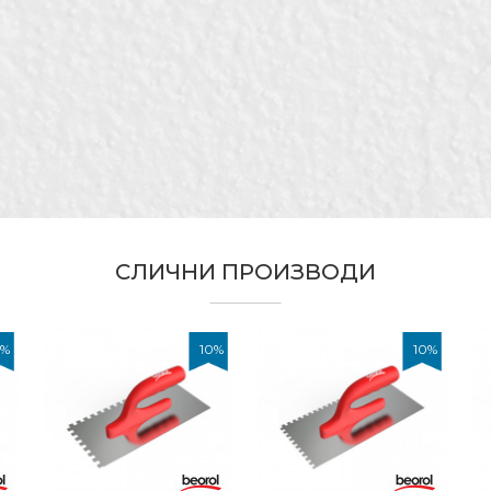
дност
Е-меил
арици inox
рол
оинсталатери, Гипсари, Ѕидари, Изолатори, Каменорез
арбари, Фасадери
ѓосувачки челик
ена
СЛИЧНИ ПРОИЗВОДИ
%
10
%
10
%