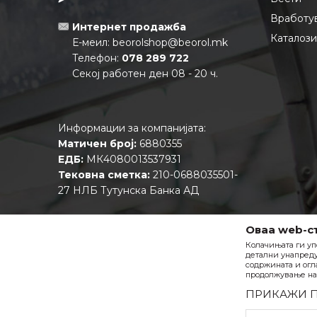
Вработу
Интернет продажба
Каталоз
Е-меил:
beorolshop@beorol.mk
Телефон:
078 289 722
Секој работен ден 08 - 20 ч.
Информации за компанијата:
Матичен број:
6880355
ЕДБ:
МК4080013537931
Тековна сметка:
210-0688035501-
27 НЛБ Тутунска Банка АД
Оваа web-с
Колачињата ги уп
детални унапреду
содржината и огл
продолжување на 
ПРИКАЖИ 