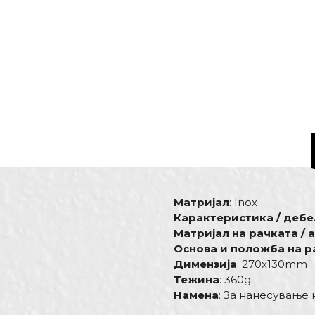
Матријал
: Inox
Карактеристика / деб
Матријал на рачката / 
Основа и положба на р
Димензија
: 270x130mm
Тежина
: 360g
Намена
: За нанесување 