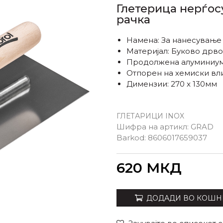
Глетерица нерѓос
рачка
Намена: За нанесување
Материјал: Буково дрво
Продолжена алуминиум
Отпорен на хемиски вли
Димензии: 270 x 130мм
ГЛЕТАРИЦИ INOX
Шифра на артикл:
GRAD
Barkod:
8606017659037
Внеси количина
620
МКД
ДОДАДИ ВО КОШН