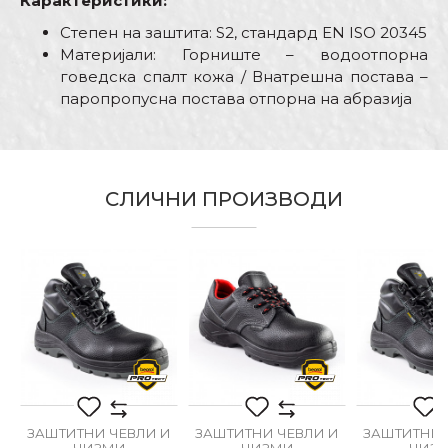
Карактеристики:
Степен на заштита: S2, стандард EN ISO 20345
Материјали: Горниште – водоотпорна
говедска спалт кожа / Внатрешна постава –
паропропусна постава отпорна на абразија
Карактеристика
Вредност
Име/Прекар
Kатегорија
Заштитни чевли и чизми
СЛИЧНИ ПРОИЗВОДИ
Боја
Црна
Е-меил
Бренд
PROtect
Армирачи, Бравари,
Водоинсталатери, Гипсари,
Градинари, Декоратори,
Порака
Електричари, Заварувачи,
Ѕидари, Изолатори,
Занает
Каменорезци, Керамичари,
Лакери, Махничари, Молери
и фарбари, Монтери,
И
ЗАШТИТНИ ЧЕВЛИ И
ЗАШТИТНИ ЧЕВЛИ И
ЗАШТИТНИ 
Паркетари, Столари,