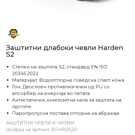
Заштитни длабоки чевли Harden
S2
Степен на заштита: S2, стандард EN ISO
20345:2022
Материјал: Водоотпорна говедска спалт кожа
Ѓон: Двослоен противлизгачки од PU со
апсорбер на енергија во петата
Антистатички, композитна капа за заштита на
прстите
Паропропусна постава отпорна на абразија
ЗАШТИТНИ ЧЕВЛИ И ЧИЗМИ
Одбери големина:
Шифра на артикл:
ZCHRDS2D
43
44
42
45