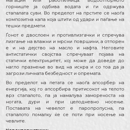
магацин или работилница. Водоотпорното
горниште ја одбива водата и ги одржува
стапалата суви. Во пределот на прстите се наоѓа
композитна капа која штити од удари и паѓање на
тешки предмети.
Ѓонот е двослоен и противлизгачки и спречува
лизгање на влажни и мрсни површини, а отпорен
е и на дејство на масло и нафта. Неговите
антистатички својства спречуваат појава на
статички електрицитет, кој може да доведе до
нагло празнење во вид на искра и со тоа да ја
загрози личната безбедност и опремата.
Во пределот на петата се наоѓа апсорбер на
енергија, кој го апсорбира притисокот на телото
врз стапалото, па ја намалува замореноста на
ногата, дури и при целодневно носење.
Поставата на чевелот е паропропусна, па
стапалото помалку ќе се поти при носење на
чевлите.