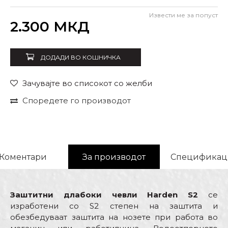
Извести ме за попуст
Внеси количина
2.300
МКД
ДОДАДИ ВО КОШНИЧКА
Зачувајте во списокот со желби
Споредете го производот
Коментари
За производот
Спецификац
Заштитни длабоки чевли Harden S2
се
изработени со S2 степен на заштита и
обезбедуваат заштита на нозете при работа во