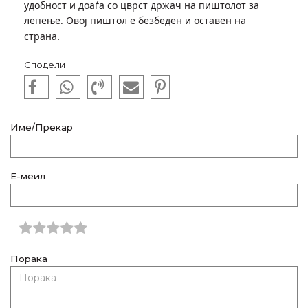
удобност и доаѓа со цврст држач на пиштолот за
лепење. Овој пиштол е безбеден и оставен на
.
страна
Сподели
Име/Прекар
Е-меил
Порака