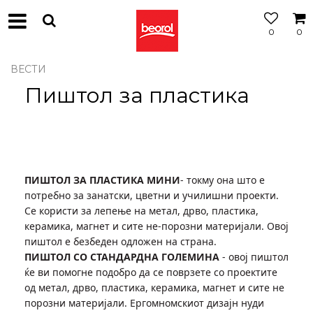
0
0
МОЖНОСТ
ЗА
БЕСПЛАТНА
ВЕСТИ
ИСПОРАКА
Пиштол за пластика
ПИШТОЛ ЗА ПЛАСТИКА МИНИ
- токму она што е
потребно за занатски, цветни и училишни проекти.
Се користи за лепење на метал, дрво, пластика,
керамика, магнет и сите не-порозни материјали. Овој
пиштол е безбеден одложен на страна.
ПИШТОЛ СО СТАНДАРДНА ГОЛЕМИНА
- овој пиштол
ќе ви помогне подобро да се поврзете со проектите
од метал, дрво, пластика, керамика, магнет и сите не
порозни материјали. Ергомномскиот дизајн нуди