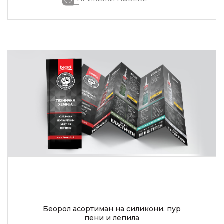
Беорол асортиман на силикони, пур
пени и лепила