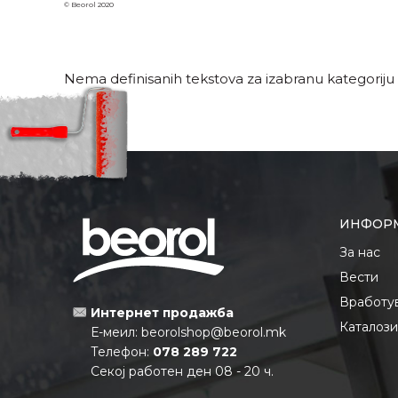
© Beorol 2020
Nema definisanih tekstova za izabranu kategoriju
ИНФОР
За нас
Вести
Вработу
Интернет продажба
Каталоз
Е-меил:
beorolshop@beorol.mk
Телефон:
078 289 722
Секој работен ден 08 - 20 ч.