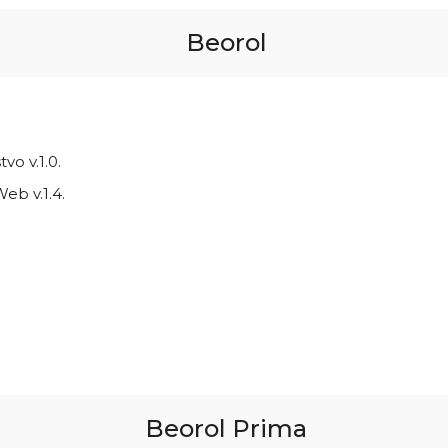
Beorol
vo v.1.0.
eb v.1.4.
Beorol Prima