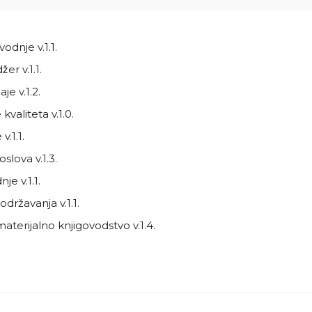
odnje v.1.1.
r v.1.1.
e v.1.2.
valiteta v.1.0.
.1.1.
lova v.1.3.
e v.1.1.
državanja v.1.1.
terijalno knjigovodstvo v.1.4.