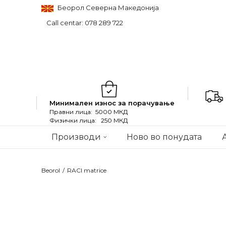
Беорол Северна Македонија
Call centar: 078 289 722
Минимален износ за порачување
Правни лица: 5000 МКД
Физички лица: 250 МКД
Производи
Ново во понудата
Beorol
RACI matrice