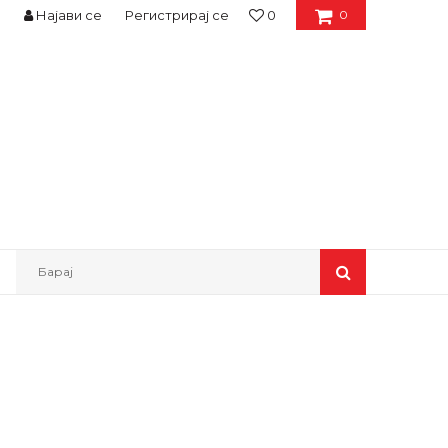
Најави се
Регистрирај се
0
0
Барај