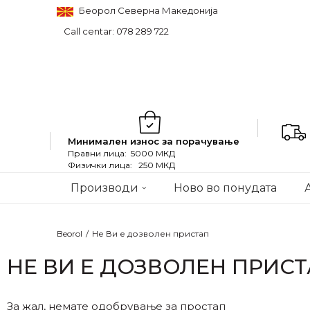
Беорол Северна Македонија
Call centar: 078 289 722
Минимален износ за порачување
Правни лица: 5000 МКД
Физички лица: 250 МКД
Производи
Ново во понудата
Beorol
Не Ви е дозволен пристап
НЕ ВИ Е ДОЗВОЛЕН ПРИС
За жал, немате одобрување за простап