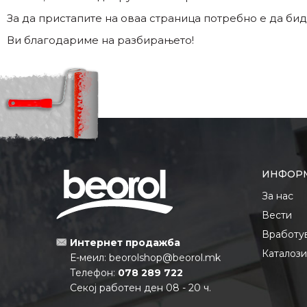
За да пристапите на оваа страница потребно е да бид
Ви благодариме на разбирањето!
ИНФОР
За нас
Вести
Вработу
Интернет продажба
Каталоз
Е-меил:
beorolshop@beorol.mk
Телефон:
078 289 722
Секој работен ден 08 - 20 ч.