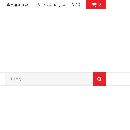
Најави се
Регистрирај се
0
0
Барај