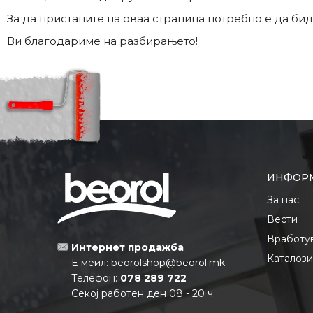
За да пристапите на оваа страница потребно е да бид
Ви благодариме на разбирањето!
ИНФОР
За нас
Вести
Вработу
Интернет продажба
Каталоз
Е-меил:
beorolshop@beorol.mk
Телефон:
078 289 722
Секој работен ден 08 - 20 ч.