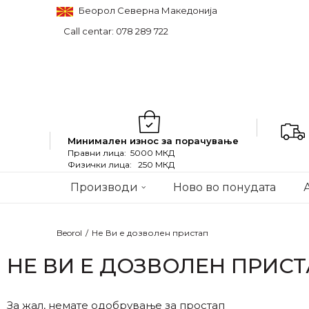
Беорол Северна Македонија
Call centar: 078 289 722
Минимален износ за порачување
Правни лица: 5000 МКД
Физички лица: 250 МКД
Производи
Ново во понудата
Beorol
Не Ви е дозволен пристап
НЕ ВИ Е ДОЗВОЛЕН ПРИС
За жал, немате одобрување за простап