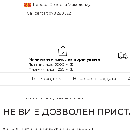
Беорол Северна Македонија
Call centar: 078 289 722
Минимален износ за порачување
Правни лица: 5000 МКД
Физички лица: 250 МКД
Производи
Ново во понудата
Beorol
Не Ви е дозволен пристап
НЕ ВИ Е ДОЗВОЛЕН ПРИС
За жал, немате одобрување за простап