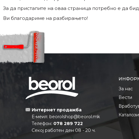
За да пристапите на оваа страница потребно е да бид
Ви благодариме на разбирањето!
ИНФОР
За нас
Вести
Вработу
Интернет продажба
Каталоз
Е-меил:
beorolshop@beorol.mk
Телефон:
078 289 722
Секој работен ден 08 - 20 ч.