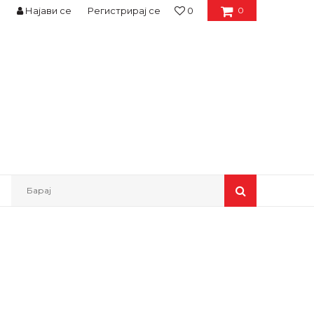
Најави се
Регистрирај се
0
0
Барај