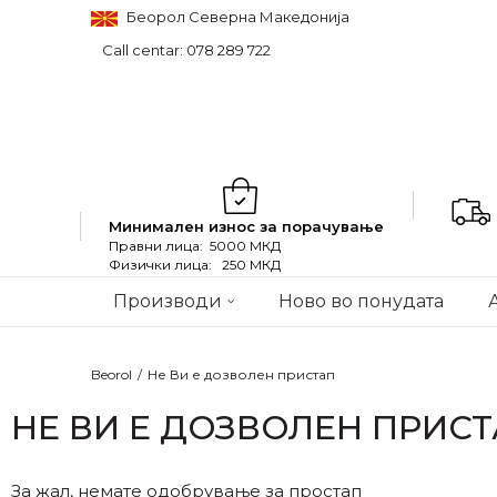
Беорол Северна Македонија
Call centar: 078 289 722
Минимален износ за порачување
Правни лица: 5000 МКД
Физички лица: 250 МКД
Производи
Ново во понудата
Beorol
Не Ви е дозволен пристап
НЕ ВИ Е ДОЗВОЛЕН ПРИС
За жал, немате одобрување за простап