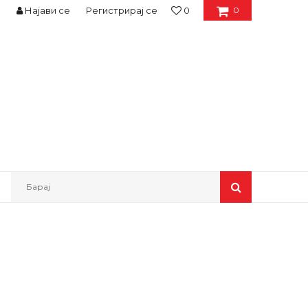
Најави се
Регистрирај се
0
0
Барај