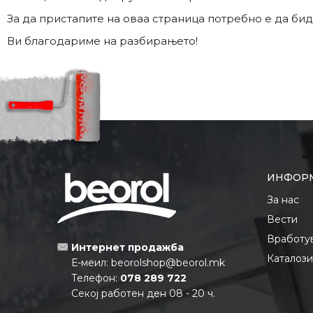
За да пристапите на оваа страница потребно е да бид
Ви благодариме на разбирањето!
ИНФОР
За нас
Вести
Вработу
Интернет продажба
Каталоз
Е-меил:
beorolshop@beorol.mk
Телефон:
078 289 722
Секој работен ден 08 - 20 ч.