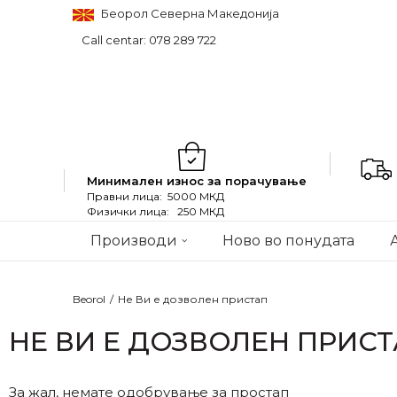
Беорол Северна Македонија
Call centar: 078 289 722
Минимален износ за порачување
Правни лица: 5000 МКД
Физички лица: 250 МКД
Производи
Ново во понудата
Beorol
Не Ви е дозволен пристап
НЕ ВИ Е ДОЗВОЛЕН ПРИС
За жал, немате одобрување за простап