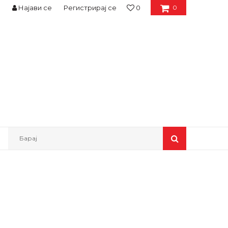
Најави се
Регистрирај се
0
0
Барај