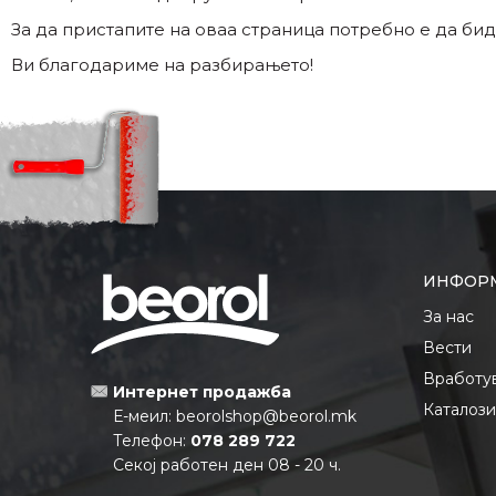
За да пристапите на оваа страница потребно е да бид
Ви благодариме на разбирањето!
ИНФОР
За нас
Вести
Вработу
Интернет продажба
Каталоз
Е-меил:
beorolshop@beorol.mk
Телефон:
078 289 722
Секој работен ден 08 - 20 ч.