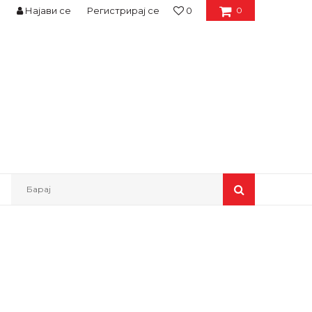
Најави се
Регистрирај се
0
0
Барај