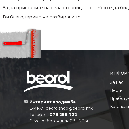
За да пристапите на оваа страница потребно е да бид
Ви благодариме на разбирањето!
ИНФОР
За нас
Вести
Вработу
Интернет продажба
Каталоз
Е-меил:
beorolshop@beorol.mk
Телефон:
078 289 722
Секој работен ден 08 - 20 ч.