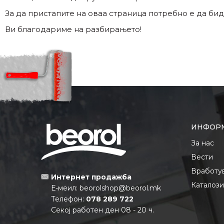
За да пристапите на оваа страница потребно е да бид
Ви благодариме на разбирањето!
ИНФОР
За нас
Вести
Вработу
Интернет продажба
Каталоз
Е-меил:
beorolshop@beorol.mk
Телефон:
078 289 722
Секој работен ден 08 - 20 ч.