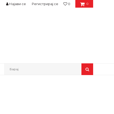
Најави се
Регистрирај се
0
0
Барај