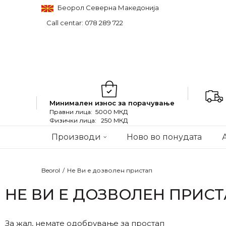
Беорол Северна Македонија
Call centar: 078 289 722
Минимален износ за порачување
Правни лица: 5000 МКД
Физички лица: 250 МКД
Производи
Ново во понудата
Beorol
Не Ви е дозволен пристап
НЕ ВИ Е ДОЗВОЛЕН ПРИС
За жал, немате одобрување за простап