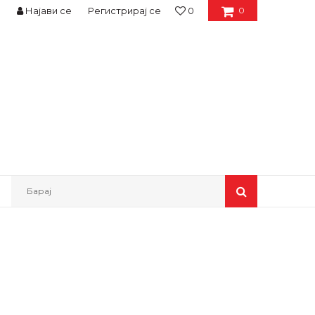
Најави се
Регистрирај се
0
0
Барај