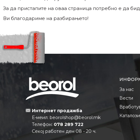
За да пристапите на оваа страница потребно е да бид
Ви благодариме на разбирањето!
ИНФОР
За нас
Вести
Вработу
Интернет продажба
Каталоз
Е-меил:
beorolshop@beorol.mk
Телефон:
078 289 722
Секој работен ден 08 - 20 ч.