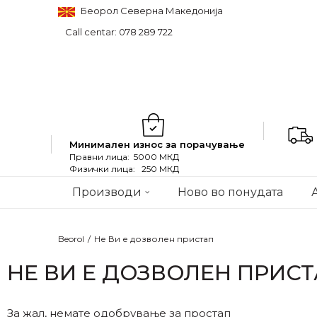
Беорол Северна Македонија
Call centar: 078 289 722
Минимален износ за порачување
Правни лица: 5000 МКД
Физички лица: 250 МКД
Производи
Ново во понудата
Beorol
Не Ви е дозволен пристап
НЕ ВИ Е ДОЗВОЛЕН ПРИС
За жал, немате одобрување за простап