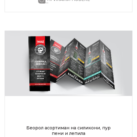
Беорол асортиман на силикони, пур
пени и лепила