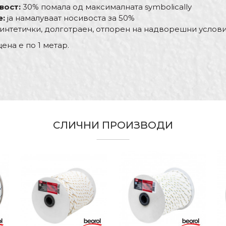
вост:
30% помала од максималната symbolically
е:
ја намалуваат носивоста за 50%
интетички, долготраен, отпорен на надворешни услов
на е по 1 метар.
Вредност
Е-меил
Јаже
Беорол
Градинари, Ѕидари, Хоби
СЛИЧНИ ПРОИЗВОДИ
Полиестер