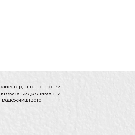
олиестер, што го прави
неговата издржливост и
и градежништвото.