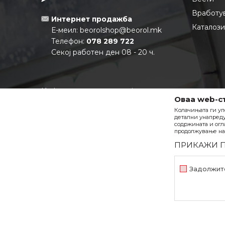
Вработу
Интернет продажба
Каталоз
Е-меил:
beorolshop@beorol.mk
Телефон:
078 289 722
Секој работен ден 08 - 20 ч.
Информации за компанијата:
Оваа web-с
Матичен број:
6880355
Колачињата ги уп
ЕДБ:
МК4080013537931
детални унапреду
Тековна сметка:
210-0688035501-
содржината и огл
продолжување на 
27 НЛБ Тутунска Банка АД
ПРИКАЖИ 
Задолжит
Задолжителни