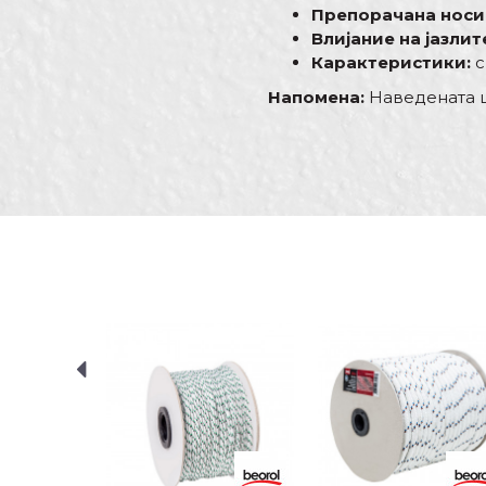
Препорачана носи
Влијание на јазлит
Карактеристики:
с
Напомена:
Наведената це
Карактеристика
Име/Прекар
Kатегорија
Бренд
Занает
Порака
Материјал
ИСПРАТИ