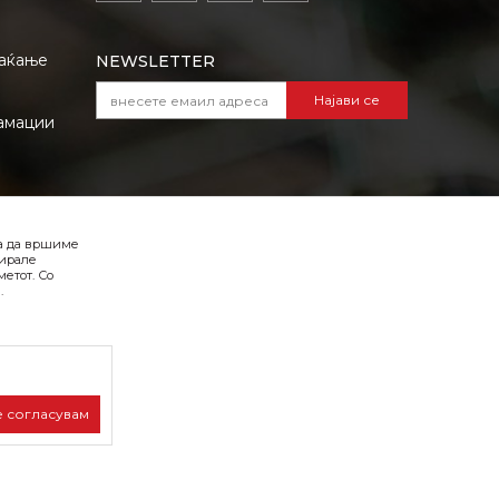
лаќање
NEWSLETTER
Најави се
амации
VIBER I SMS NEWSLETTER
ба да вршиме
Најави се
зирале
етот. Со
.
Превземете го каталогот во pdf
формат
е согласувам
лива, односно
на страницата