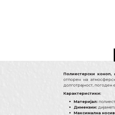
Полиестерски коноп,
отпорен на атмосферск
долготрајност, погоден 
Карактеристики:
Материјал:
полиес
Димензии:
дијамет
Максимална носив