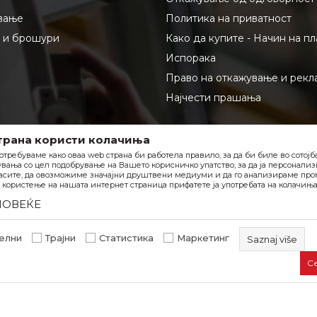
вање
Политика на приватност
и и брошури
Како да купите - Начин на п
Испорака
Право на откажување и рекл
Најчести прашања
трана користи колачиња
отребуваме како оваа web страна би работела правило, за да би биле во сотој
вања со цел подобрување на Вашето корисничко упатство, за да ја персонали
асите, да овозможиме значајни друштвени медиуми и да го анализираме пром
користење на нашата интернет страница прифатете ја употребата на колачиња
ПОВЕЌЕ
елни
Трајни
Статистика
Маркетинг
Saznaj više
С
Задолжителните колачиња ја прават страницата употреб
овозможуваат основни функции, како што се навигација 