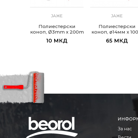
Е
ЈАЖЕ
ЈАЖЕ
ерски
Полиестерски
Полиестерски
m x 500m
коноп, Ø3mm x 200m
коноп, ø14мм x 10
КД
10
МКД
65
МКД
ИНФОР
За нас
Вести