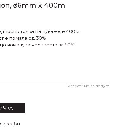
ноп, ø6mm x 400m
дносно точка на пукање е 400кг
т е помала од 30%
ја намалува носивоста за 50%
Извести ме за попуст
ИЧКА
со желби