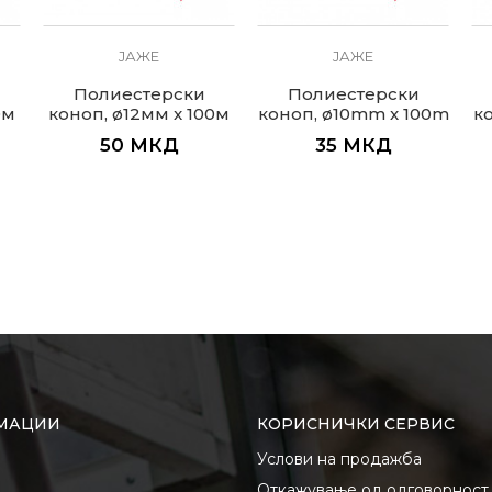
ЈАЖЕ
ЈАЖЕ
Полиестерски
Полиестерски
0м
коноп, ø12мм x 100м
коноп, ø10mm x 100m
к
50
МКД
35
МКД
МАЦИИ
КОРИСНИЧКИ СЕРВИС
Услови на продажба
Откажување од одговорност