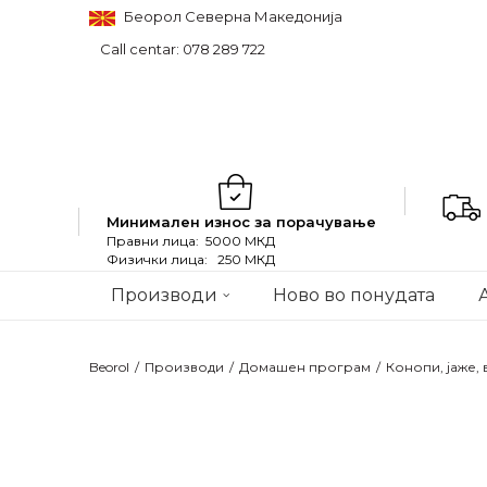
Беорол Северна Македонија
Call centar: 078 289 722
Минимален износ за порачување
Правни лица: 5000 МКД
Физички лица: 250 МКД
Производи
Ново во понудата
Beorol
Производи
Домашен програм
Конопи, јаже,