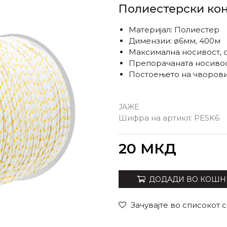
Полиестерски ко
Материјал: Полиестер
Димензии: ø6мм, 400м
Максимална носивост, о
Препорачаната носивос
Постоењето на чворови 
ЈАЖЕ
Шифра на артикл:
PESK6
Внеси количина
20
МКД
ДОДАДИ ВО КОШН
Зачувајте во списокот 