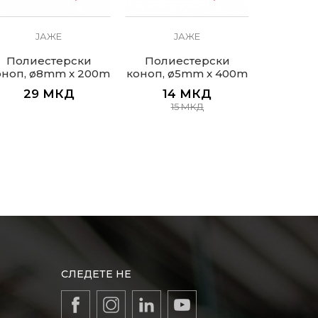
ЈАЖЕ
ЈАЖЕ
Полиестерски
Полиестерски
Поли
оноп, ø8mm x 200m
коноп, ø5mm x 400m
коноп, 
29
МКД
14
МКД
12
15
МКД
СЛЕДЕТЕ НЕ