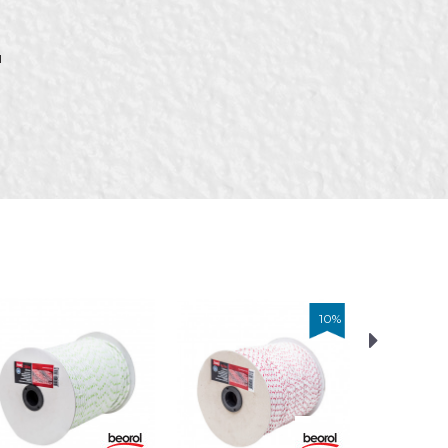
и
10
%