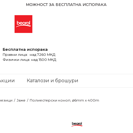
МОЖНОСТ ЗА БЕСПЛАТНА ИСПОРАКА
Бесплатна испорака
Правни лица: над 7260 МКД
Физички лица: над 1500 МКД
Акции
Каталози и брошури
 везици
Јаже
Полиестерски коноп, ø6mm x 400m