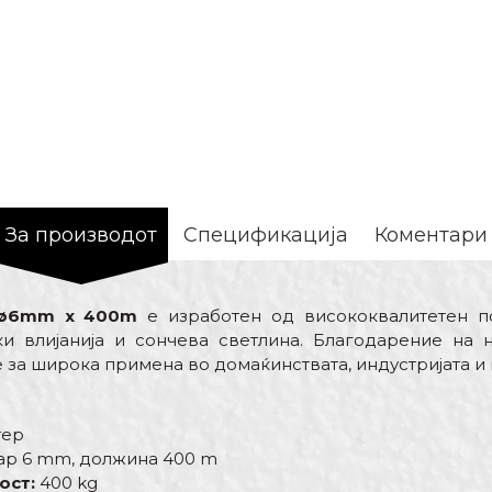
За производот
Спецификација
Коментари
 ø6mm x 400m
е изработен од висококвалитетен п
и влијанија и сончева светлина. Благодарение на 
е за широка примена во домаќинствата, индустријата 
тер
ар 6 mm, должина 400 m
ост:
400 kg